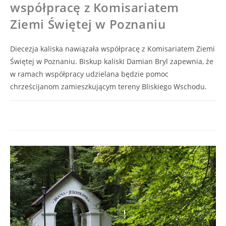
współpracę z Komisariatem
Ziemi Świętej w Poznaniu
Diecezja kaliska nawiązała współpracę z Komisariatem Ziemi
Świętej w Poznaniu. Biskup kaliski Damian Bryl zapewnia, że
w ramach współpracy udzielana będzie pomoc
chrześcijanom zamieszkującym tereny Bliskiego Wschodu.
DIECEZJA
MOŻLIWOŚĆ KOMENTOWANIA
ZOSTAŁA WYŁĄCZONA
18/11/2023
KALISKA
NAWIĄZAŁA
WSPÓŁPRACĘ
Z
KOMISARIATEM
ZIEMI
ŚWIĘTEJ
W
POZNANIU