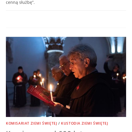
cenną służbę”.
0 KOMENTARZY
12/02/2021
KOMISARIAT ZIEMI ŚWIĘTEJ
/
KUSTODIA ZIEMI ŚWIĘTEJ