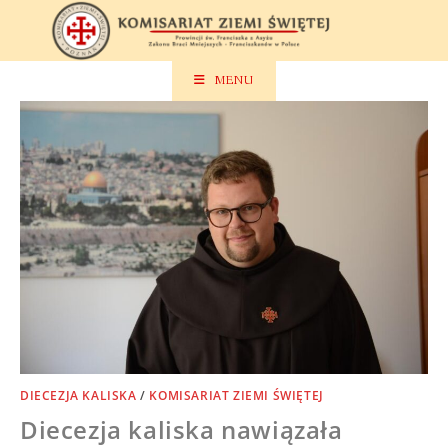
Skip
to
content
MENU
DIECEZJA KALISKA
/
KOMISARIAT ZIEMI ŚWIĘTEJ
Diecezja kaliska nawiązała