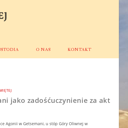
USTODIA
O NAS
KONTAKT
WIĘTEJ
ni jako zadośćuczynienie za akt
lice Agonii w Getsemani, u stóp Góry Oliwnej w