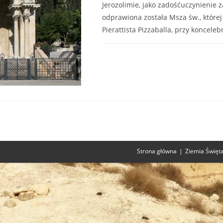
Jerozolimie, jako zadośćuczynienie z
odprawiona została Msza św., której 
Pierattista Pizzaballa, przy konceleb
0 KOMENTARZY
Strona główna
Ziemia Święt