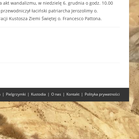
a akt wandalizmu, w niedzielę 6. grudnia o godz. 10.00
przewodniczył łaciński patriarcha Jerozolimy o.
racji Kustosza Ziemi Świętej o. Francesco Pattona.
06/12/2020
a
Pielgrzymki
Kustodia
O nas
Kontakt
Polityka prywatności